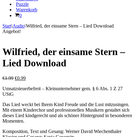
Puzzle
Warenkorb
Warenkorb
0
Start
\
Audio
\
Wilfried, der einsame Stern – Lied Download
Angebot!
Wilfried, der einsame Stern –
Lied Download
Ursprünglicher
Aktueller
€
1.99
€
0.99
Preis
Preis
Umsatzsteuerbefreit – Kleinunternehmer gem. § 6 Abs. 1 Z 27
war:
ist:
UStG
€1.99
€0.99.
Das Lied weckt bei Ihrem Kind Freude und die Lust mitzusingen.
Mit einem Kinderchor und professionellen Musikern gestaltet sich
dieses Lied kindgerecht und als schöner Hintergrund in besonderen
Momenten.
Komposition, Text und Gesang: Werner David Wiechenthaler
Klavier und Gesang: Sanja Govorcin