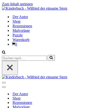
Zum Inhalt springen
Der Autor
Shop
Rezensionen
Malvorlage
Puzzle
Warenkorb
Warenkorb
0
Suchen
nach …
Navigationsmenü
Navigationsmenü
Der Autor
Shop
Rezensionen
Malvorlage