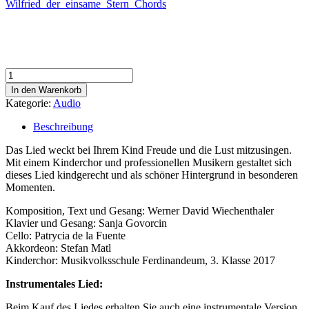
Wilfried_der_einsame_Stern_Chords
Wilfried,
der
In den Warenkorb
einsame
Kategorie:
Audio
Stern
–
Beschreibung
Lied
Download
Das Lied weckt bei Ihrem Kind Freude und die Lust mitzusingen.
Menge
Mit einem Kinderchor und professionellen Musikern gestaltet sich
dieses Lied kindgerecht und als schöner Hintergrund in besonderen
Momenten.
Komposition, Text und Gesang: Werner David Wiechenthaler
Klavier und Gesang: Sanja Govorcin
Cello: Patrycia de la Fuente
Akkordeon: Stefan Matl
Kinderchor: Musikvolksschule Ferdinandeum, 3. Klasse 2017
Instrumentales Lied:
Beim Kauf des Liedes erhalten Sie auch eine instrumentale Version