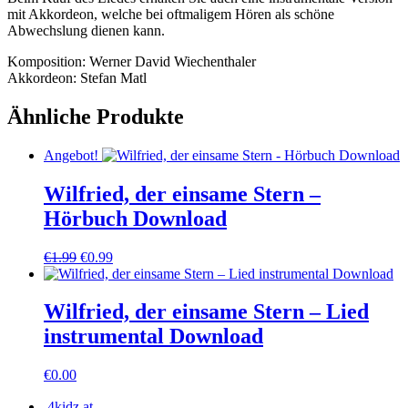
mit Akkordeon, welche bei oftmaligem Hören als schöne
Abwechslung dienen kann.
Komposition: Werner David Wiechenthaler
Akkordeon: Stefan Matl
Ähnliche Produkte
Angebot!
Wilfried, der einsame Stern –
Hörbuch Download
Ursprünglicher
Aktueller
€
1.99
€
0.99
Preis
Preis
war:
ist:
€1.99
€0.99.
Wilfried, der einsame Stern – Lied
instrumental Download
€
0.00
4kidz.at